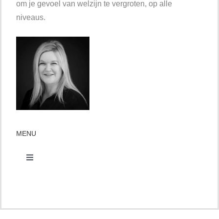
om je gevoel van welzijn te vergroten, op alle
niveaus.
MENU
Toggle
Navigation
Contact
Afspraak maken