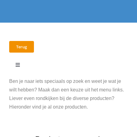
Terug
Toggle
Navigation
E-books
Ben je naar iets speciaals op zoek en weet je wat je
wilt hebben? Maak dan een keuze uit het menu links.
Liever even rondkijken bij de diverse producten?
Workshops
Hieronder vind je al onze producten.
Video’s