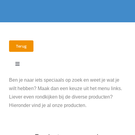
Terug
Toggle
Navigation
E-books
Ben je naar iets speciaals op zoek en weet je wat je
wilt hebben? Maak dan een keuze uit het menu links.
Liever even rondkijken bij de diverse producten?
Workshops
Hieronder vind je al onze producten.
Video’s