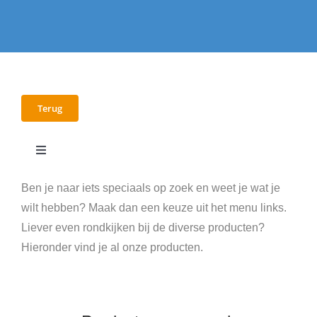
Terug
Toggle
Navigation
E-books
Ben je naar iets speciaals op zoek en weet je wat je
wilt hebben? Maak dan een keuze uit het menu links.
Liever even rondkijken bij de diverse producten?
Workshops
Hieronder vind je al onze producten.
Video’s