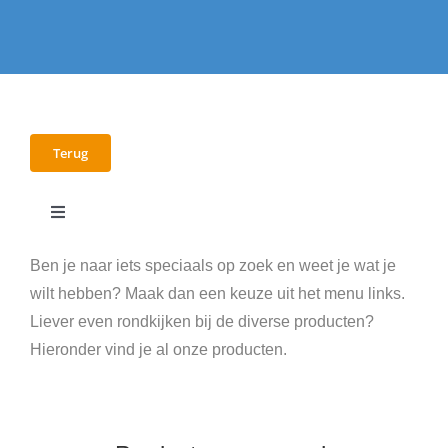
Terug
Toggle
Navigation
E-books
Ben je naar iets speciaals op zoek en weet je wat je
wilt hebben? Maak dan een keuze uit het menu links.
Liever even rondkijken bij de diverse producten?
Workshops
Hieronder vind je al onze producten.
Video’s