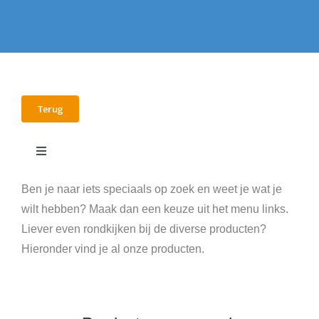
Terug
Toggle
Navigation
E-books
Ben je naar iets speciaals op zoek en weet je wat je
wilt hebben? Maak dan een keuze uit het menu links.
Liever even rondkijken bij de diverse producten?
Workshops
Hieronder vind je al onze producten.
Video’s