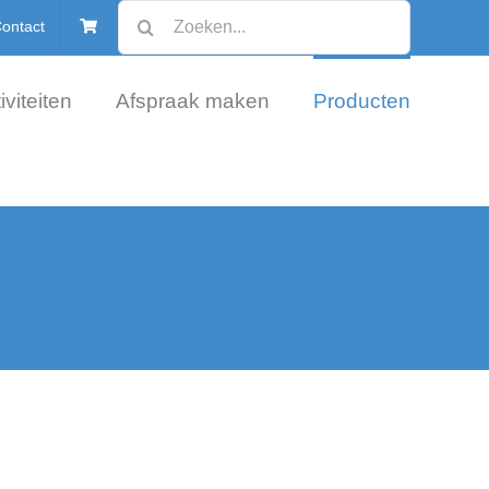
Zoeken
ontact
naar:
iviteiten
Afspraak maken
Producten