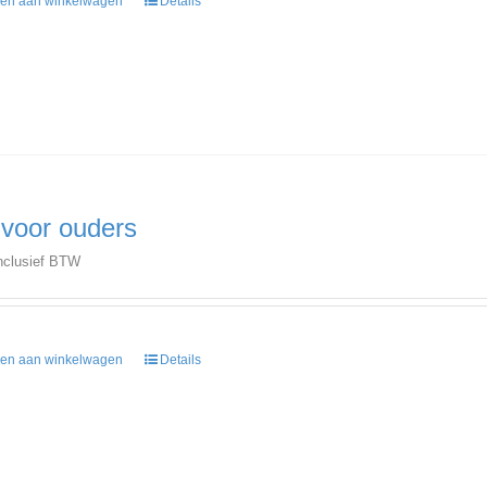
en aan winkelwagen
Details
 voor ouders
nclusief BTW
en aan winkelwagen
Details