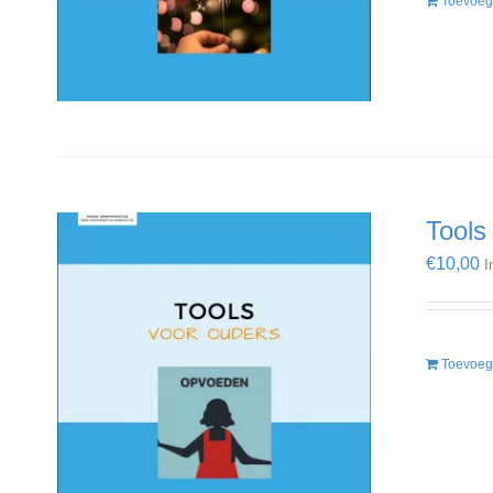
Toevoeg
Tools
€
10,00
I
Toevoeg