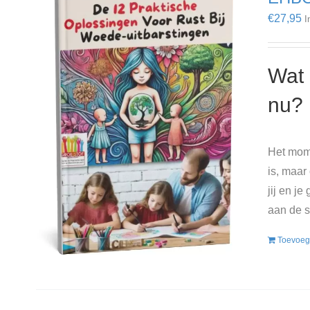
€
27,95
I
Wat 
nu?
Het mome
is, maar
jij en j
aan de s
Toevoeg