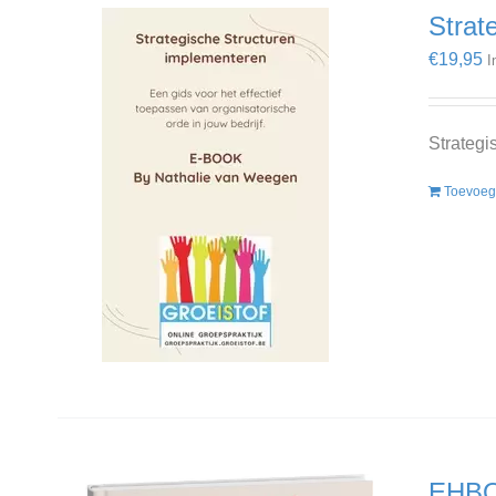
Strat
€
19,95
I
Strategi
Toevoeg
EHBO