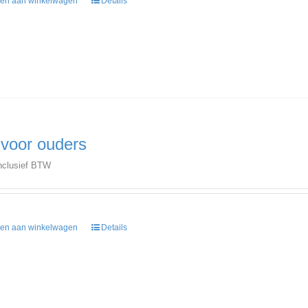
en aan winkelwagen
Details
 voor ouders
nclusief BTW
en aan winkelwagen
Details