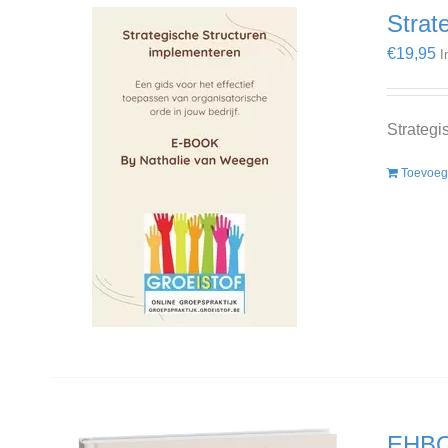
Strat
€
19,95
I
Strategi
Toevoeg
EHBO