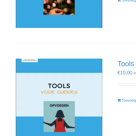
Toevoeg
Tools
€
10,00
I
Toevoeg