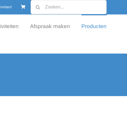
Zoeken
ontact
naar:
iviteiten
Afspraak maken
Producten