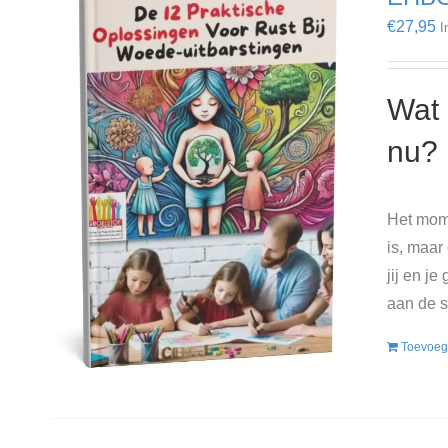
€
27,95
I
Wat 
nu?
Het mome
is, maar
jij en j
aan de s
Toevoeg