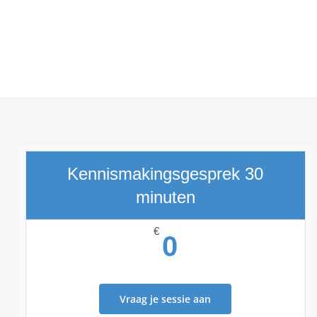
Kennismakingsgesprek 30
minuten
€
0
Vraag je sessie aan