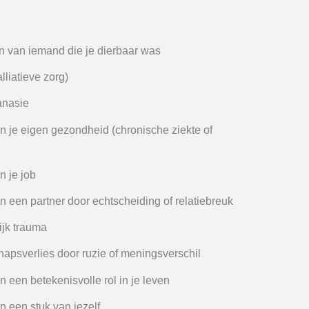
n van iemand die je dierbaar was
lliatieve zorg)
anasie
n je eigen gezondheid (chronische ziekte of
n je job
n een partner door echtscheiding of relatiebreuk
jk trauma
apsverlies door ruzie of meningsverschil
n een betekenisvolle rol in je leven
n een stuk van jezelf