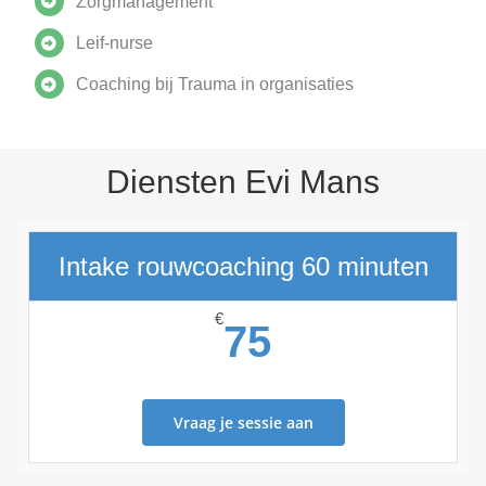
Zorgmanagement
Leif-nurse
Coaching bij Trauma in organisaties
Diensten Evi Mans
Intake rouwcoaching 60 minuten
€
75
Vraag je sessie aan