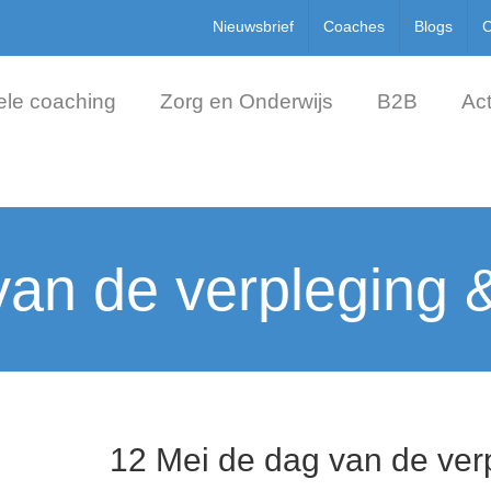
Nieuwsbrief
Coaches
Blogs
C
ele coaching
Zorg en Onderwijs
B2B
Act
an de verpleging 
12 Mei de dag van de ver