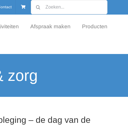
Zoeken
ontact
naar:
iviteiten
Afspraak maken
Producten
& zorg
pleging – de dag van de