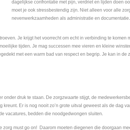
dagelijkse confrontatie met pijn, verdriet en lijden doen 
moet je ook stressbestendig zijn. Niet alleen voor alle z
nevenwerkzaamheden als administratie en documentatie.
roeven. Je krijgt het voorrecht om echt in verbinding te komen m
in moeilijke tijden. Je mag successen mee vieren en kleine win
egedekt met een warm bad van respect en begrip. Je kan in de z
r onder druk te staan. De zorgzwaarte stijgt, de medewerkersbe
 kreunt. Er is nog nooit zo’n grote uitval geweest als de dag va
ulde vacatures, bedden die noodgedwongen sluiten.
de zorg must go on! Daarom moeten diegenen die doorgaan meer