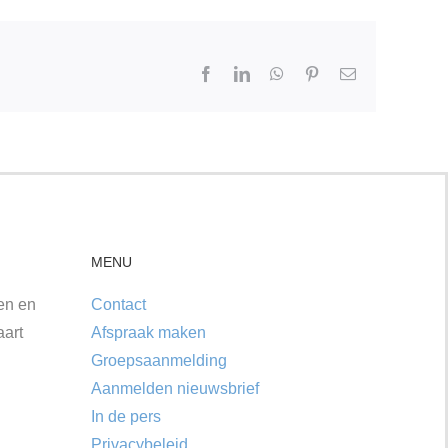
Facebook
LinkedIn
WhatsApp
Pinterest
E-
mail
MENU
ken en
Contact
aart
Afspraak maken
Groepsaanmelding
Aanmelden nieuwsbrief
In de pers
Privacybeleid