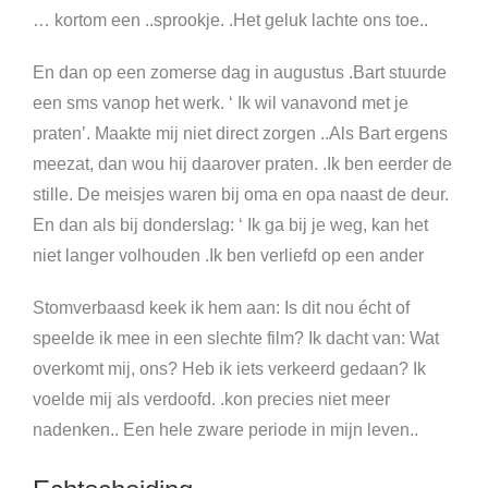
… kortom een ..sprookje. .Het geluk lachte ons toe..
En dan op een zomerse dag in augustus .Bart stuurde
een sms vanop het werk. ‘ Ik wil vanavond met je
praten’. Maakte mij niet direct zorgen ..Als Bart ergens
meezat, dan wou hij daarover praten. .Ik ben eerder de
stille. De meisjes waren bij oma en opa naast de deur.
En dan als bij donderslag: ‘ Ik ga bij je weg, kan het
niet langer volhouden .Ik ben verliefd op een ander
Stomverbaasd keek ik hem aan: Is dit nou écht of
speelde ik mee in een slechte film? Ik dacht van: Wat
overkomt mij, ons? Heb ik iets verkeerd gedaan? Ik
voelde mij als verdoofd. .kon precies niet meer
nadenken.. Een hele zware periode in mijn leven..