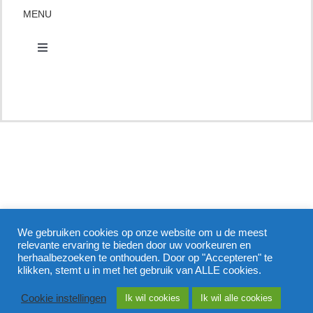
MENU
Toggle
Navigation
Contact
Afspraak maken
Groepsaanmelding
Aanmelden nieuwsbrief
We gebruiken cookies op onze website om u de meest
relevante ervaring te bieden door uw voorkeuren en
herhaalbezoeken te onthouden. Door op "Accepteren" te
In de pers
klikken, stemt u in met het gebruik van ALLE cookies.
Cookie instellingen
Ik wil cookies
Ik wil alle cookies