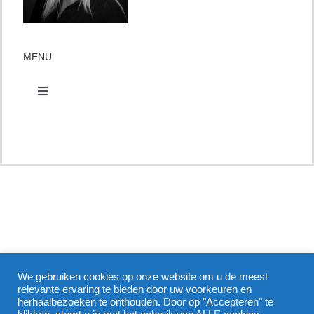
MENU
Toggle
Navigation
Contact
Afspraak maken
Groepsaanmelding
Aanmelden nieuwsbrief
We gebruiken cookies op onze website om u de meest
relevante ervaring te bieden door uw voorkeuren en
herhaalbezoeken te onthouden. Door op "Accepteren" te
In de pers