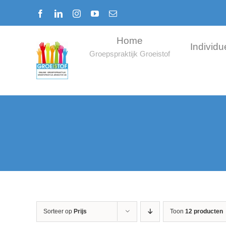
Ga
Facebook
LinkedIn
Instagram
YouTube
E-
naar
mail
inhoud
Home
Individu
Groepspraktijk Groeistof
Sorteer op
Prijs
Toon
12 producten