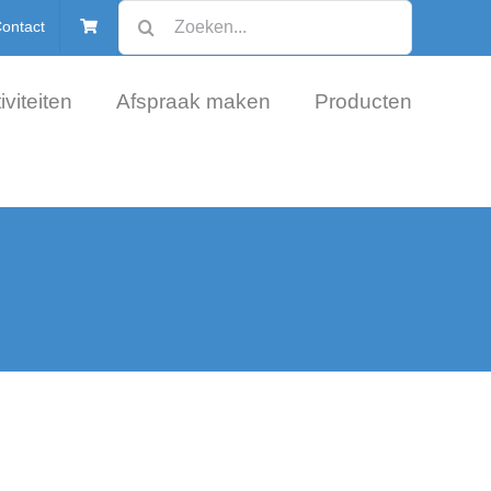
Zoeken
ontact
naar:
iviteiten
Afspraak maken
Producten