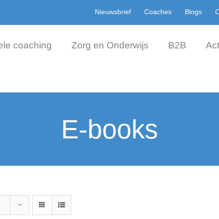
Nieuwsbrief
Coaches
Blogs
C
ele coaching
Zorg en Onderwijs
B2B
Act
E-books