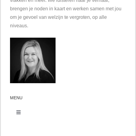
vlakken en meer. We luisteren naar je verhaal,
brengen je noden in kaart en werken samen met jou
om je gevoel van welzijn te vergroten, op alle
niveaus.
MENU
Toggle
Navigation
Contact